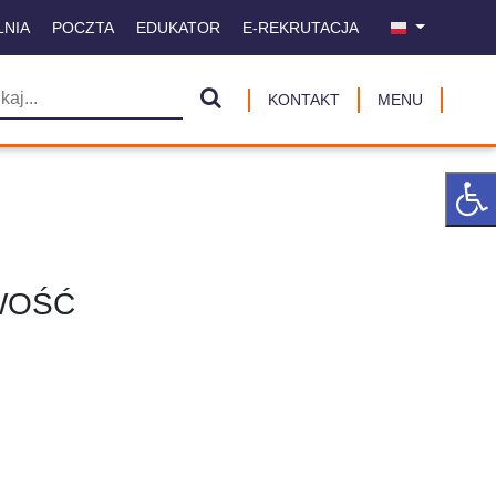
LNIA
POCZTA
EDUKATOR
E-REKRUTACJA
KONTAKT
MENU
OWOŚĆ