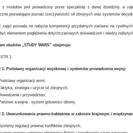
 z modułów jest prowadzony przez specjalistę z danej dziedziny, a za
czne pozwalające poznać rzeczywistość sił zbrojnych oraz systemów decydu
ć zajęć pozwala na nabycie kompetencji przydatnych zarówno na cywilnych
być elementem pogłębienia dotychczasowych doświadczeń i wiedzy nabytych
am studiów „STUDY WARS” obejmuje:
STR 1:
 1. Podstawy organizacji wojskowej i systemów prowadzenia wojny:
Podstawy organizacji armii;
Taktyka, strategia i użycie sil zbrojnych;
Dowodzenie i przywództwo;
Państwo a wojna - system gotowości obrony.
 2. Uwarunkowania prawno-traktatowe w zakresie krajowym i międzyn
Systemy regulacji prawnej konfliktów zbrojnych;
System prawno-ustrojowy obronności Polski i świadczenia z tym związane;