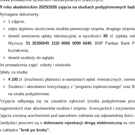
W roku akademickim 2025/2026 zajęcia na studiach podyplomowych będą 
Wymagane dokumenty:
1 zdjęcie,
odpis dyplomu ukończenia studiów pierwszego stopnia, drugiego stopnia 
dowód wniesienia opłaty rekrutacyjnej w wysokości
80
zł. (opłatę n
Wyższa:
51 20300045 1110 0000 0090 6040
, BNP Paribas Bank Po
kształcenia,
dowód osobisty do wglądu.
Dni prowadzenia zajęć: soboty i niedziele.
Opłaty za studia:
4 100
zł. (możliwość płatności w wariantach wpłat: miesięcznych, semes
Studenci i absolwenci korzystający z "programu lojalnościowego" oraz 
na studia podyplomowe.
Przyjęcia odbywają się na zasadzie zgłoszeń (studia podyplomowe prz
magisterskich oraz absolwentów studiów I stopnia - licencjackich i inżynierski
Zajęcia zostaną uruchomione pod warunkiem zebrania się odpowiedniej ilości 
Kandydaci proszeni są o
dokonanie rejestracji drogą elektroniczną
na str
w zakładce
"krok po kroku".