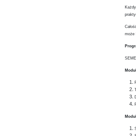
Każdy
prakty
Całoś
może 
Progr
SEME
Moduł
Moduł