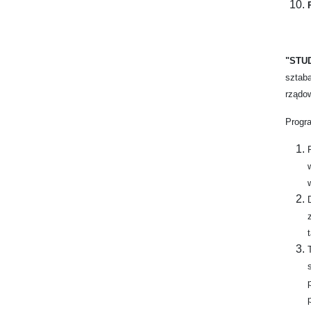
"STU
sztab
rządo
Progra