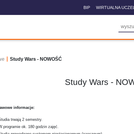
BIP
WIRTUALNA UCZE
we
Study Wars - NOWOŚĆ
Study Wars - N
awowe informacje:
Studia trwają 2 semestry.
W programie ok. 180 godzin zajęć.
Studia prowadzone systemem niestacjonarnym (zaocznym).