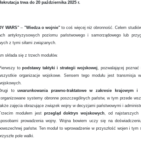
Rekrutacja trwa do 20 października 2025 r.
DY WARS"
–
"Wiedza o wojnie"
to coś więcej niż obronność. Celem studiów
ach antykryzysowych poziomu państwowego i samorządowego lub przyg
wych z tymi siłami związanych.
m składa się z trzech modułów.
Pierwszy to
podstawy taktyki i strategii wojskowej
, pozwalającej poznać i
wszystkie organizacje wojskowe. Sensem tego modułu jest transmisja w
wojskowych.
Drugi to
uwarunkowania prawno-traktatowe w zakresie krajowym i
zorganizowane systemy obronne poszczególnych państw, w tym przede wszys
także zajęcia obrazujące związek wojny w decyzjami państwowymi i administ
Trzecim modułem jest
przegląd doktryn wojskowych
, od najstarszych
sposobami prowadzenia wojny. Wojna bowiem uczy się na doświadczeniu
powszechnej państw. Ten moduł to wprowadzenie w przyszłość wojen i tym
przyszłe pole walki.