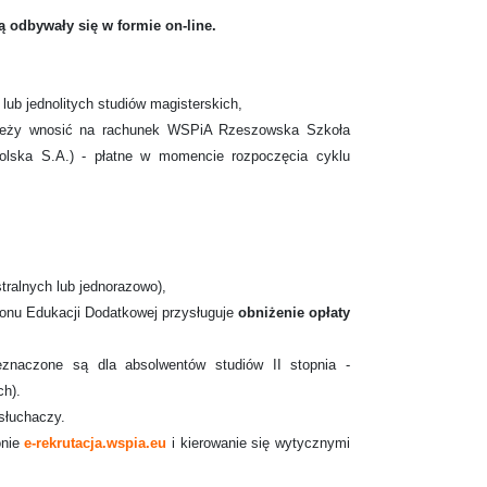
odbywały się w formie on-line.
lub jednolitych studiów magisterskich,
ależy wnosić na rachunek WSPiA Rzeszowska Szkoła
lska S.A.) - płatne w momencie rozpoczęcia cyklu
tralnych lub jednorazowo),
Bonu Edukacji Dodatkowej przysługuje
obniżenie opłaty
eznaczone są dla absolwentów studiów II stopnia -
ch).
słuchaczy.
onie
e-rekrutacja.wspia.eu
i kierowanie się wytycznymi