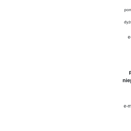
pon
dyż
e
nie
e-m