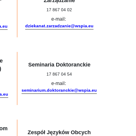
Zarządzanie
17 867 04 02
e-mail:
dziekanat.zarzadzanie@wspia.eu
a.eu
e
Seminaria Doktoranckie
)
17 867 04 54
e-mail:
seminarium.doktoranckie@wspia.eu
a.eu
Dom
Zespół Języków Obcych