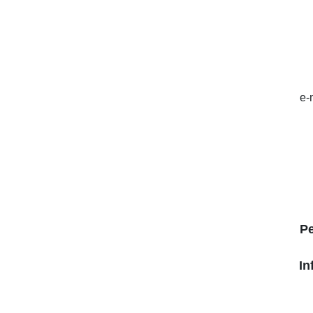
e-
P
In