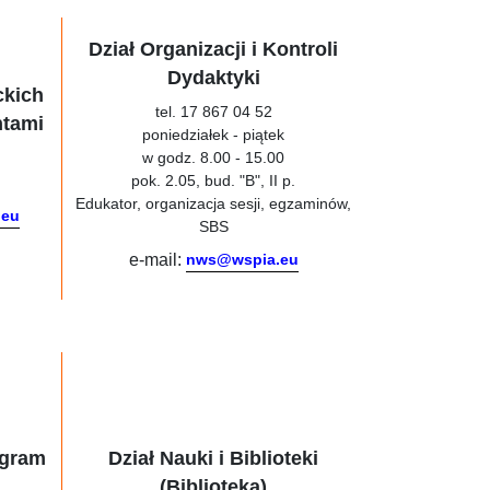
Dział Organizacji i Kontroli
Dydaktyki
ckich
tel. 17 867 04 52
ntami
poniedziałek - piątek
w godz. 8.00 - 15.00
pok. 2.05, bud. "B", II p.
Edukator, organizacja sesji, egzaminów,
.eu
SBS
e-mail:
nws@wspia.eu
ogram
Dział Nauki i Biblioteki
(Biblioteka)