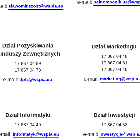
e-mail:
pelnomocnik.ue@wsp
ail:
slawomir.szost@wspia.eu
Dział Pozyskiwania
Dział Marketingu
unduszy Zewnętrznych
17 867 04 48
17 867 04 31
17 867 04 89
17 867 04 45
17 867 04 73
e-mail:
marketing@wspia.
e-mail:
dpfz@wspia.eu
Dział Informatyki
Dział Inwestycji
17 867 04 49
17 867 04 53
-mail:
informatyk@wspia.eu
e-mail:
inwestycje@wspia