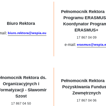
Pełnomocnik Rektora 
Programu ERASMUS
Biuro Rektora
Koordynator Progra
ERASMUS+
mail:
biuro.rektora@wspia.eu
17 867 04 09
e-mail:
erasmus@wspia.
ełnomocnik Rektora ds.
Pełnomocnik Rektora 
Organizacyjnych i
Pozyskiwania Fundu
formatyzacji - Sławomir
Zewnętrznych
Szost
17 867 04 06
17 867 04 50