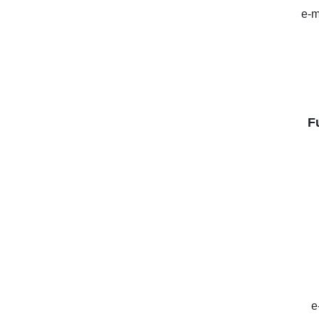
e-m
F
e