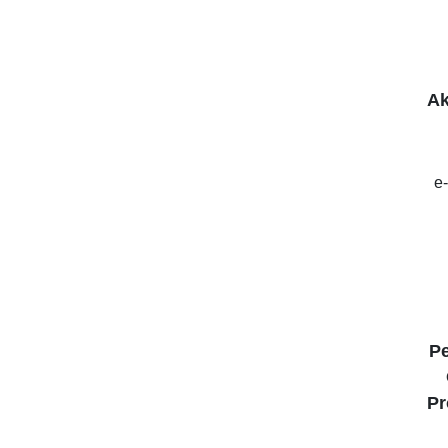
Ak
e
P
Pr