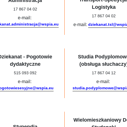
Administracja
Logistyka
17 867 04 02
17 867 04 02
e-mail:
ekanat.administracja@wspia.eu
e-mail:
dziekanat.tsl@wspi
Dziekanat - Pogotowie
Studia Podyplomow
dydaktyczne
(obsługa słuchaczy
515 093 092
17 867 04 12
e-mail:
e-mail:
ogotowiesesyjne@wspia.eu
studia.podyplomowe@wspi
Wielomieszkaniowy 
Stypendia