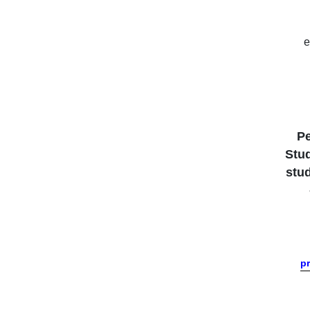
e
P
Stud
stu
p