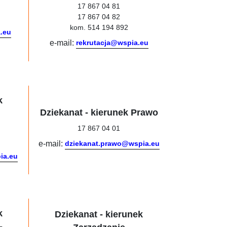
17 867 04 81
17 867 04 82
kom. 514 194 892
a.eu
e-mail:
rekrutacja@wspia.eu
k
Dziekanat - kierunek Prawo
17 867 04 01
e-mail:
dziekanat.prawo@wspia.eu
ia.eu
k
Dziekanat - kierunek
-