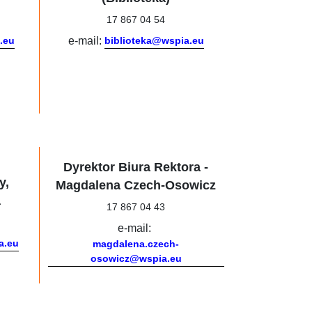
17 867 04 54
.eu
e-mail:
biblioteka@wspia.eu
Dyrektor Biura Rektora -
y,
Magdalena Czech-Osowicz
a
17 867 04 43
e-mail:
a.eu
magdalena.czech-
osowicz@wspia.eu