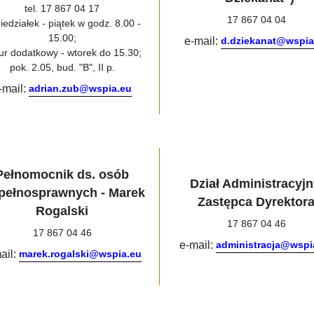
tel. 17 867 04 17
17 867 04 04
iedziałek - piątek w godz. 8.00 -
15.00;
e-mail:
d.dziekanat@wspia
ur dodatkowy - wtorek do 15.30;
pok. 2.05, bud. "B", II p.
-mail:
adrian.zub@wspia.eu
Pełnomocnik ds. osób
Dział Administracyjn
pełnosprawnych - Marek
Zastępca Dyrektor
Rogalski
17 867 04 46
17 867 04 46
e-mail:
administracja@wspi
ail:
marek.rogalski@wspia.eu