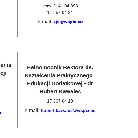
kom. 514 194 898
17 867 04 94
e-mail:
zjo@wspia.eu
cenia
Pełnomocnik Rektora ds.
cji
Kształcenia Praktycznego i
Edukacji Dodatkowej - dr
Hubert Kawalec
17 867 04 10
e-mail:
hubert.kawalec@wspia.eu
eu