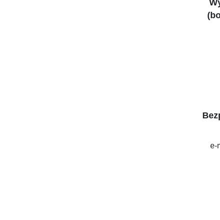
Wy
(bo
Bez
e-