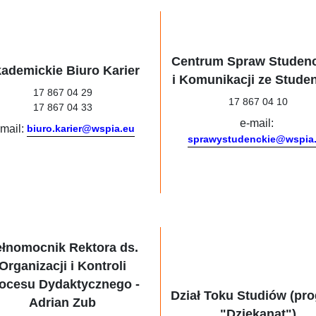
Centrum Spraw Studen
ademickie Biuro Karier
i Komunikacji ze Stude
17 867 04 29
17 867 04 10
17 867 04 33
e-mail:
-mail:
biuro.karier@wspia.eu
sprawystudenckie@wspia
ełnomocnik Rektora ds.
Organizacji i Kontroli
ocesu Dydaktycznego -
Dział Toku Studiów (pr
Adrian Zub
"Dziekanat")