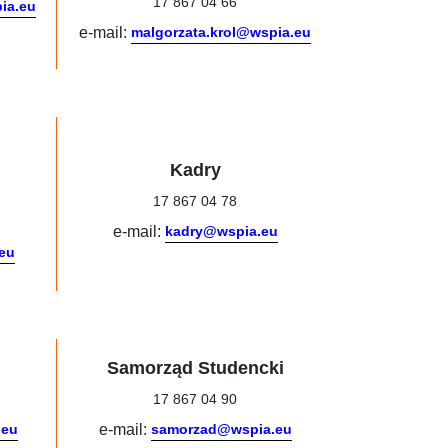
17 867 04 66
ia.eu
e-mail:
malgorzata.krol@wspia.eu
Kadry
17 867 04 78
e-mail:
kadry@wspia.eu
eu
Samorząd Studencki
17 867 04 90
.eu
e-mail:
samorzad@wspia.eu