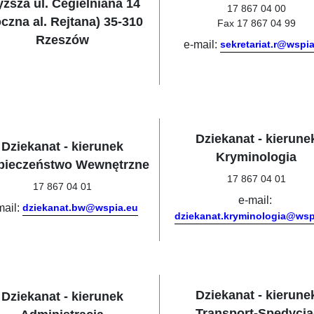
ższa ul. Cegielniana 14
17 867 04 00
czna al. Rejtana) 35-310
Fax 17 867 04 99
Rzeszów
e-mail:
sekretariat.r@wspi
Dziekanat - kierune
Dziekanat - kierunek
Kryminologia
pieczeństwo Wewnętrzne
17 867 04 01
17 867 04 01
e-mail:
mail:
dziekanat.bw@wspia.eu
dziekanat.kryminologia@wsp
Dziekanat - kierune
Dziekanat - kierunek
Transport-Spedycja