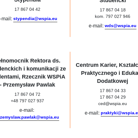
Studencki
17 867 04 42
17 867 04 18
kom. 797 027 946
-mail:
stypendia@wspia.eu
e-mail:
wds@wspia.eu
ełnomocnik Rektora ds.
Centrum Karier, Kształ
enckich i komunikacji ze
Praktycznego i Eduka
dentami, Rzecznik WSPiA
Dodatkowej
- Przemysław Pawlak
17 867 04 33
17 867 04 72
17 867 04 29
+48 797 027 937
ced@wspia.eu
e-mail:
e-mail:
praktyki@wspia.
rzemyslaw.pawlak@wspia.eu