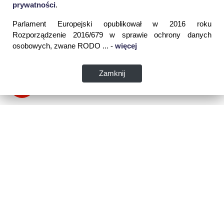
prywatności
.
Parlament Europejski opublikował w 2016 roku
Rozporządzenie 2016/679 w sprawie ochrony danych
osobowych, zwane RODO ... -
więcej
Zamknij
Dane kontaktowe:
WSPIA Rzeszowska Szkoła Wyższa
ul. Cegielniana 14 (boczna al. Rejtana)
35-310 Rzeszów