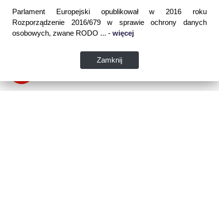
Parlament Europejski opublikował w 2016 roku
Rozporządzenie 2016/679 w sprawie ochrony danych
osobowych, zwane RODO ... -
więcej
Zamknij
Dane kontaktowe:
WSPIA Rzeszowska Szkoła Wyższa
ul. Cegielniana 14 (boczna al. Rejtana)
35-310 Rzeszów
tel. 17 867 04 00