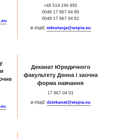
+48 514 194 892
0048 17 867 04 80
0048 17 867 04 81
a.eu
e-mail:
rekrutacja@wspia.eu
у
Деканат Юридичного
ки
факультету Денна і заочна
очне
форма навчання
17 867 04 01
e-mail:
dziekanat@wspia.eu
.eu