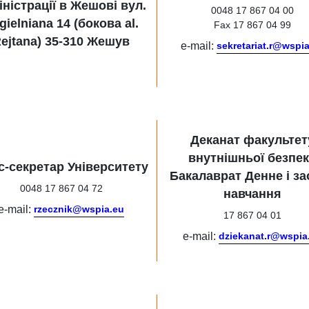
іністрації в Жешові вул.
0048 17 867 04 00
gielniana 14 (бокова al.
Fax 17 867 04 99
ejtana) 35-310 Жешув
e-mail:
sekretariat.r@wspi
Деканат факультет
внутнішньої безпе
с-секретар Університету
Бакалаврат Денне і за
0048 17 867 04 72
навчання
e-mail:
rzecznik@wspia.eu
17 867 04 01
e-mail:
dziekanat.r@wspia