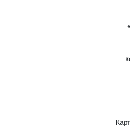
e
К
Карт