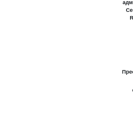
адм
Ce
R
Пре