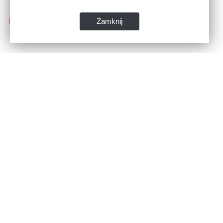
Zamknij
WSPIA Rzeszowska Szkoła Wy
абітурієнтів
вул. Cegielniana 14 (сторона al. Rejta
892
35-310 Жешув 004
80
телефон: 17 867 04 00 
81