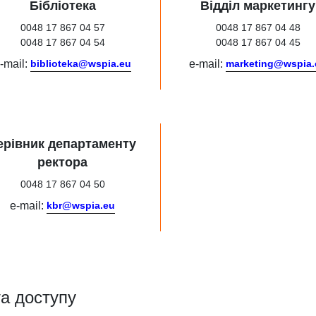
Бібліотека
Відділ маркетингу
0048 17 867 04 57
0048 17 867 04 48
0048 17 867 04 54
0048 17 867 04 45
-mail:
biblioteka@wspia.eu
e-mail:
marketing@wspia.
ерівник департаменту
ректора
0048 17 867 04 50
e-mail:
kbr@wspia.eu
а доступу