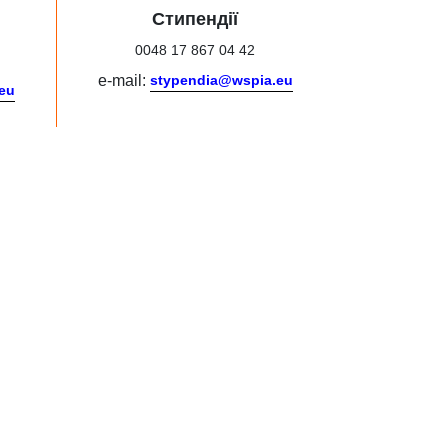
Стипендії
0048 17 867 04 42
e-mail:
stypendia@wspia.eu
eu