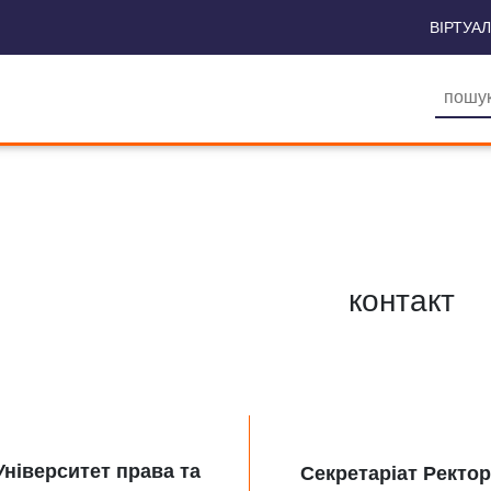
ВІРТУА
контакт
Університет права та
Секретаріат Ректо