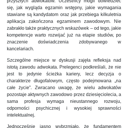
przyszłych adwokatów. Uczestnicy mogli dowiedzieć
się, jak wygląda egzamin wstępny, jakie wymagania
stawiane są kandydatom oraz jak przebiega kilkuletnia
aplikacja zakończona egzaminem zawodowym. Nie
zabrakło także praktycznych wskazówek – od tego, jakie
kompetencje warto rozwijać już na etapie studiów, po
znaczenie doświadczenia zdobywanego w
kancelariach.
Szczególne miejsce w dyskusji zajęła refleksja nad
istotą zawodu adwokata. Prelegenci podkreślali, że nie
jest to jedynie ścieżka kariery, lecz decyzja o
charakterze długofalowym, często podejmowana „na
całe życie”. Zwracano uwagę, że wielu adwokatów
pozostaje aktywnych zawodowo przez dziesięciolecia, a
sama profesja wymaga nieustannego rozwoju,
odporności psychicznej i wysokiej sprawności
intelektualnej.
Jednocześnie jasno wybrzmiało, że fundamentem