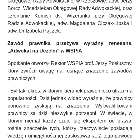
Okręgowej Rady Adwokackiej w Rzeszowie, adw. Jerzy
Borcz, Wicedziekan Okręgowej Rady Adwokackiej, oraz
członkinie Komisji ds. Wizerunku przy Okręgowej
Radzie Adwokackiej, adw. Magdalena Olczak-Lipska i
adw. Dr Izabela Pączek.
Zawód prawnika przeżywa wyraźny renesans.
„Adwokat na Uczelni” w WSPiA
Spotkanie otworzył Rektor WSPiA prof. Jerzy Posłuszny,
który zwrócił uwagę na rosnące znaczenie zawodów
prawniczych:
- Był taki okres, w którym kierunek prawo nieco utracił na
popularności. Dziś jednak widać wyraźnie, że prawnicy
ponownie zyskują na znaczeniu. Wykwalifikowani
prawnicy są dziś niezwykle potrzebni. W świecie, w
którym niemal każdy czuje się ekspertem od prawa,
rośnie znaczenie tych, którzy rzeczywiście posiadają
wiedzę i umiejętności jej zastosowania. Z tego powodu