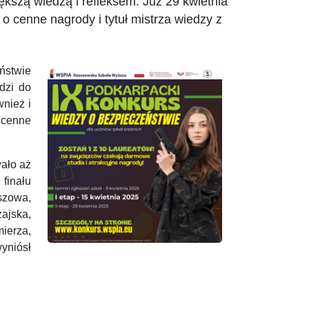
większą wiedzą i refleksem. Już 29 kwietnia
 cenne nagrody i tytuł mistrza wiedzy z
ństwie
udzi do
nież i
 cenne
ało aż
finału
szowa,
ajska,
ierza,
wyniósł