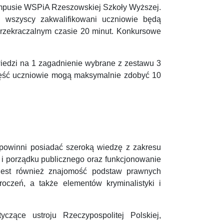
 kampusie WSPiA Rzeszowskiej Szkoły Wyższej.
j wszyscy zakwalifikowani uczniowie będą
przekraczalnym czasie 20 minut. Konkursowe
wiedzi na 1 zagadnienie wybrane z zestawu 3
zęść uczniowie mogą maksymalnie zdobyć 10
powinni posiadać szeroką wiedzę z zakresu
i porządku publicznego oraz funkcjonowanie
a jest również znajomość podstaw prawnych
czeń, a także elementów kryminalistyki i
czące ustroju Rzeczypospolitej Polskiej,