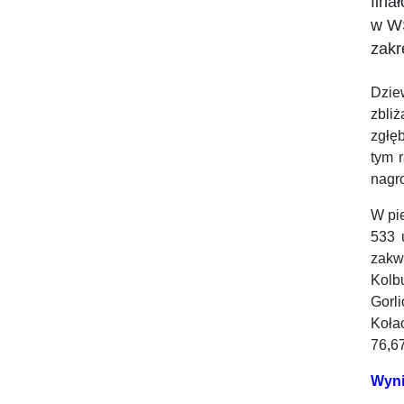
fina
w WS
zakr
Dzie
zbliż
zgłę
tym 
nagr
W pi
533 
zakw
Kolb
Gorl
Kołac
76,67
Wyni