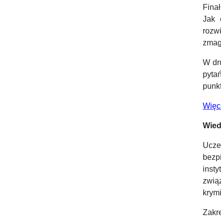
Fina
Jak 
rozw
zmag
W dr
pyta
punk
Więc
Wied
Ucze
bezp
inst
zwią
krymi
Zakr