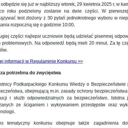
ł odbędzie się już w najbliższy wtorek, 29 kwietnia 2025 r. w
co roku podzielony zostanie na dwie części. W pierwsze
iązywać test złożony z 30 pytań jednokrotnego wyboru w nie
ania rozpoczną się o godzinie 10:00.
ugiej części najlepsi uczniowie będą udzielać pisemnej odpo
ń problemowych. Na odpowiedź będą mieli 20 minut. Za tę c
tów.
ej informacji w Regulaminie Konkursu >>
za potrzebna do zwycięstwa
stnicy Podkarpackiego Konkursu Wiedzy o Bezpieczeństwie 
ieczeństwa, obejmującą m.in. zasady ochrony bezpieczeństwa 
ytucji i służb odpowiedzialnych za bezpieczeństwo. Istotn
zanych ze ściganiem i wykrywaniem przestępstw oraz wykro
nologii.
es tematyczny konkursu obejmuje także zagadnienia doty