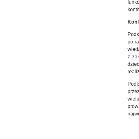
funk
konte
Kon
Podk
po r
wiedz
z za
dzie
real
Podk
prze
wiel
prow
najw