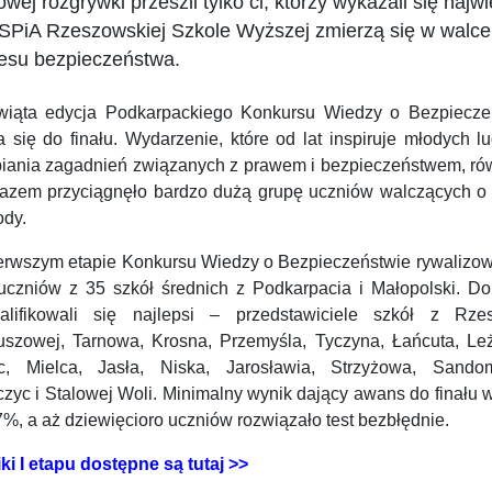
łowej rozgrywki przeszli tylko ci, którzy wykazali się naj
PiA Rzeszowskiej Szkole Wyższej zmierzą się w walce o
esu bezpieczeństwa.
wiąta edycja Podkarpackiego Konkursu Wiedzy o Bezpiecze
a się do finału. Wydarzenie, które od lat inspiruje młodych l
biania zagadnień związanych z prawem i bezpieczeństwem, rów
razem przyciągnęło bardzo dużą grupę uczniów walczących o
ody.
erwszym etapie Konkursu Wiedzy o Bezpieczeństwie rywalizow
uczniów z 35 szkół średnich z Podkarpacia i Małopolski. Do 
alifikowali się najlepsi – przedstawiciele szkół z Rze
uszowej, Tarnowa, Krosna, Przemyśla, Tyczyna, Łańcuta, Leż
ic, Mielca, Jasła, Niska, Jarosławia, Strzyżowa, Sandom
zyc i Stalowej Woli. Minimalny wynik dający awans do finału 
%, a aż dziewięcioro uczniów rozwiązało test bezbłędnie.
ki I etapu dostępne są tutaj >>