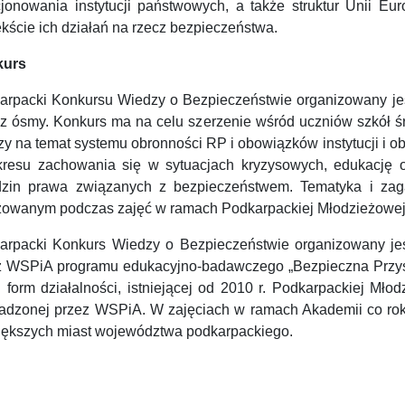
cjonowania instytucji państwowych, a także struktur Unii Eu
kście ich działań na rzecz bezpieczeństwa.
kurs
arpacki Konkursu Wiedzy o Bezpieczeństwie organizowany j
az ósmy. Konkurs ma na celu szerzenie wśród uczniów szkół śr
y na temat systemu obronności RP i obowiązków instytucji i ob
kresu zachowania się w sytuacjach kryzysowych, edukację 
dzin prawa związanych z bezpieczeństwem. Tematyka i zag
izowanym podczas zajęć w ramach Podkarpackiej Młodzieżowej
arpacki Konkurs Wiedzy o Bezpieczeństwie organizowany je
z WSPiA programu edukacyjno-badawczego „Bezpieczna Przyszło
u form działalności, istniejącej od 2010 r. Podkarpackiej Mł
adzonej przez WSPiA. W zajęciach w ramach Akademii co roku
iększych miast województwa podkarpackiego.