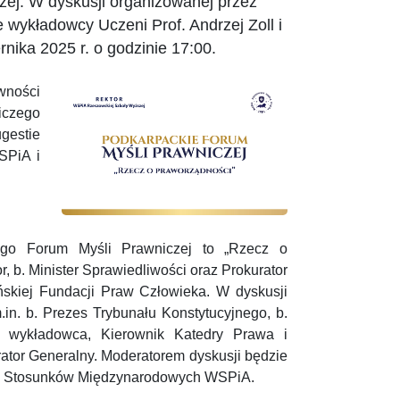
ej. W dyskusji organizowanej przez
ykładowcy Uczeni Prof. Andrzej Zoll i
nika 2025 r. o godzinie 17:00.
wności
iczego
estie
SPiA i
iego Forum Myśli Prawniczej to „Rzecz o
 b. Minister Sprawiedliwości oraz Prokurator
ńskiej Fundacji Praw Człowieka. W dyskusji
in. b. Prezes Trybunału Konstytucyjnego, b.
, wykładowca, Kierownik Katedry Prawa i
ator Generalny. Moderatorem dyskusji będzie
go i Stosunków Międzynarodowych WSPiA.