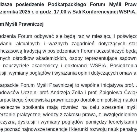
liższe posiedzenie Podkarpackiego Forum Myśli Praw
ziernika 2025 r. o godz. 17:00 w Sali Konferencyjnej WSPiA,
m Myśli Prawniczej
edzenia Forum odbywać się będą raz w miesiącu i poświęc
ianiu aktualnych i ważnych zagadnień dotyczących sta
chczasową tradycją w posiedzeniach Forum uczestniczyć będą w
żnych ośrodków akademickich, osoby reprezentujące sądownic
e nauczyciele akademiccy i doktoranci WSPiA. Posiedzeni
usji, wymiany poglądów i wyrażania opinii dotyczących omawi
arpackie Forum Myśli Prawniczej to wspólna inicjatywa prof
adowców Uczelni prof. Andrzeja Zolla i prof. Zbigniewa Ćwią
arpackiego środowiska prawniczego dorobkiem polskiej nauki i
esięczne spotkania mają również na celu szerzenie myśl
erzanie praktycznej wiedzy z zakresu prawa, z uwzględnieniem 
zczyzną dyskusji i wymiany poglądów pomiędzy teoretykami i
ję poznać najnowsze tendencje i kierunki rozwoju nauk penalny