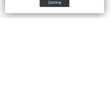
Zamknij
Dane kontaktowe:
WSPIA Rzeszowska Szkoła Wyższa
ul. Cegielniana 14 (boczna al. Rejtana)
35-310 Rzeszów
tel. 17 867 04 00
email:
sekretariat.r@wspia.eu