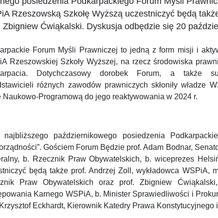
jnego posiedzenia Podkarpackiego Forum Myśli Prawnicz
A Rzeszowską Szkołę Wyższą uczestniczyć będą także w
. Zbigniew Ćwiąkalski. Dyskusja odbędzie się 20 paździer
arpackie Forum Myśli Prawniczej to jedną z form misji i akty
A Rzeszowskiej Szkoły Wyższej, na rzecz środowiska prawn
arpacia. Dotychczasowy dorobek Forum, a także sug
dstawicieli różnych zawodów prawniczych skłoniły władze W
 Naukowo-Programową do jego reaktywowania w 2024 r.
ł najbliższego październikowego posiedzenia Podkarpack
orządności”. Gościem Forum Będzie prof. Adam Bodnar, Senator,
ralny, b. Rzecznik Praw Obywatelskich, b. wiceprezes Helsi
stniczyć będą także prof. Andrzej Zoll, wykładowca WSPiA, m.
znik Praw Obywatelskich oraz prof. Zbigniew Ćwiąkalski
ępowania Karnego WSPiA, b. Minister Sprawiedliwości i Prokur
. Krzysztof Eckhardt, Kierownik Katedry Prawa Konstytucyjne