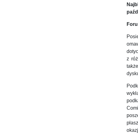
Najb
paźd
Foru
Posi
omaw
doty
z ró
takż
dysk
Podk
wykł
podk
Comi
posz
płas
okaz