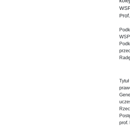
kole
WSPi
Prof
Podk
WSPi
Podk
prze
Radę
Tytu
praw
Gene
ucze
Rzec
Post
prof