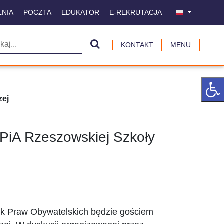
LNIA
POCZTA
EDUKATOR
E-REKRUTACJA
KONTAKT
MENU
zej
PiA Rzeszowskiej Szkoły
nik Praw Obywatelskich będzie gościem