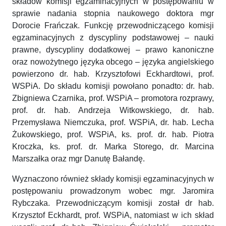
składów komisji egzaminacyjnych w postępowaniu w
sprawie nadania stopnia naukowego doktora mgr
Dorocie Frańczak. Funkcję przewodniczącego komisji
egzaminacyjnych z dyscypliny podstawowej – nauki
prawne, dyscypliny dodatkowej – prawo kanoniczne
oraz nowożytnego języka obcego – języka angielskiego
powierzono dr. hab. Krzysztofowi Eckhardtowi, prof.
WSPiA. Do składu komisji powołano ponadto: dr. hab.
Zbigniewa Czarnika, prof. WSPiA – promotora rozprawy,
prof. dr. hab. Andrzeja Witkowskiego, dr. hab.
Przemysława Niemczuka, prof. WSPiA, dr. hab. Lecha
Żukowskiego, prof. WSPiA, ks. prof. dr. hab. Piotra
Kroczka, ks. prof. dr. Marka Storego, dr. Marcina
Marszałka oraz mgr Danutę Bałandę.
Wyznaczono również składy komisji egzaminacyjnych w
postępowaniu prowadzonym wobec mgr. Jaromira
Rybczaka. Przewodniczącym komisji został dr hab.
Krzysztof Eckhardt, prof. WSPiA, natomiast w ich skład