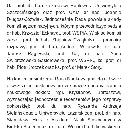
UJ, prof. dr. hab. Łukaszowi Pohlowi z Uniwersytetu
Szczecińskiego oraz prof. UAM dr hab. Joannie
Długosz-Jóźwiak. Jednocześnie Rada powołała składy
komisji egzaminacyjnych, którym przewodniczyć będzie
dr hab. Krzysztof Eckhardt, prof. WSPiA. W skład komisji
weszli: prof. dr hab. Zbigniew Ćwiąkalski – promotor
rozprawy, prof. dr hab. Andrzej Witkowski, dr hab.
Janusz Raglewski, prof. UJ, dr hab. Anna
Świerczewska-Gąsiorowska, prof. WSPiA, ks. prof. dr
hab. Piotr Kroczek oraz ks. prof. dr Marek Story.
Na koniec posiedzenia Rada Naukowa podjęła uchwałę
o wszczęciu postępowania w sprawie nadania stopnia
naukowego doktora mgr. Krystianowi Bartoszowi,
wyznaczając jednocześnie recenzentów jego rozprawy
doktorskiej: prof. dr. hab. Ryszarda Andrzeja
Stefańskiego z Uniwersytetu Łazarskiego, prof. dr. hab.
Stanisława Hoca z Akademii Nauk Stosowanych w
Bielsku-Białej oraz dr. hab. Wojciecha Filipowskiego,