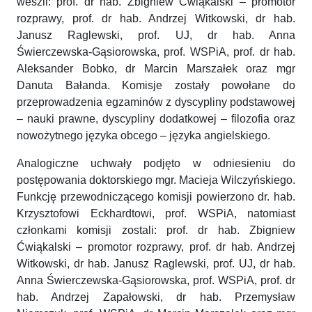
weszli: prof. dr hab. Zbigniew Ćwiąkalski – promotor
rozprawy, prof. dr hab. Andrzej Witkowski, dr hab.
Janusz Raglewski, prof. UJ, dr hab. Anna
Świerczewska-Gąsiorowska, prof. WSPiA, prof. dr hab.
Aleksander Bobko, dr Marcin Marszałek oraz mgr
Danuta Bałanda. Komisje zostały powołane do
przeprowadzenia egzaminów z dyscypliny podstawowej
– nauki prawne, dyscypliny dodatkowej – filozofia oraz
nowożytnego języka obcego – języka angielskiego.
Analogiczne uchwały podjęto w odniesieniu do
postępowania doktorskiego mgr. Macieja Wilczyńskiego.
Funkcję przewodniczącego komisji powierzono dr. hab.
Krzysztofowi Eckhardtowi, prof. WSPiA, natomiast
członkami komisji zostali: prof. dr hab. Zbigniew
Ćwiąkalski – promotor rozprawy, prof. dr hab. Andrzej
Witkowski, dr hab. Janusz Raglewski, prof. UJ, dr hab.
Anna Świerczewska-Gąsiorowska, prof. WSPiA, prof. dr
hab. Andrzej Zapałowski, dr hab. Przemysław