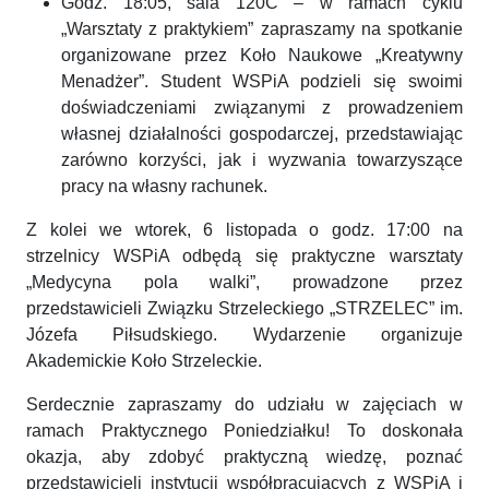
Godz. 18:05, sala 120C – w ramach cyklu
„Warsztaty z praktykiem” zapraszamy na spotkanie
organizowane przez Koło Naukowe „Kreatywny
Menadżer”. Student WSPiA podzieli się swoimi
doświadczeniami związanymi z prowadzeniem
własnej działalności gospodarczej, przedstawiając
zarówno korzyści, jak i wyzwania towarzyszące
pracy na własny rachunek.
Z kolei we wtorek, 6 listopada o godz. 17:00 na
strzelnicy WSPiA odbędą się praktyczne warsztaty
„Medycyna pola walki”, prowadzone przez
przedstawicieli Związku Strzeleckiego „STRZELEC” im.
Józefa Piłsudskiego. Wydarzenie organizuje
Akademickie Koło Strzeleckie.
Serdecznie zapraszamy do udziału w zajęciach w
ramach Praktycznego Poniedziałku! To doskonała
okazja, aby zdobyć praktyczną wiedzę, poznać
przedstawicieli instytucji współpracujących z WSPiA i