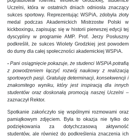
pogratulował również Wiolecie Grodzkiej, studentce
Uczelni, która w ostatnich dniach odniosła znaczący
sukces sportowy. Reprezentując WSPiA, zdobyła złoty
medal podczas Akademickich Mistrzostw Polski w
kickboxingu, zapisując się w historii pierwszej edycji tej
dyscypliny w programie AMP. Prof. Jerzy Posłuszny
podkreślił, że sukces Wiolety Grodzkiej jest powodem
do dumy dla całej społeczności akademickiej WSPiA.
-
Pani osiągnięcie pokazuje, że studenci WSPiA potrafią
z powodzeniem łączyć rozwój naukowy z realizacją
sportowych pasji. Gratuluję determinacji, konsekwencji i
znakomitego wyniku, który jest inspiracją dla innych
studentów oraz doskonałą promocją naszej Uczelni
–
zaznaczył Rektor.
Spotkanie zakończyło się wspólnymi rozmowami oraz
pamiątkowym zdjęciem. Była to okazja nie tylko do
podziękowania za dotychczasową aktywność
studentów, ale również do podkreślenia znaczenia ich