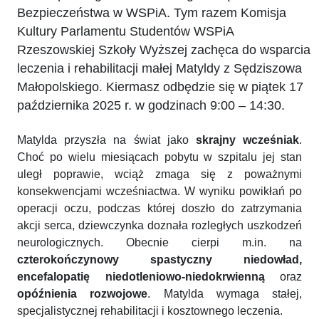
Bezpieczeństwa w WSPiA. Tym razem Komisja
Kultury Parlamentu Studentów WSPiA
Rzeszowskiej Szkoły Wyższej zachęca do wsparcia
leczenia i rehabilitacji małej Matyldy z Sędziszowa
Małopolskiego. Kiermasz odbędzie się w piątek 17
października 2025 r. w godzinach 9:00 – 14:30.
Matylda przyszła na świat jako
skrajny wcześniak
.
Choć po wielu miesiącach pobytu w szpitalu jej stan
uległ poprawie, wciąż zmaga się z poważnymi
konsekwencjami wcześniactwa. W wyniku powikłań po
operacji oczu, podczas której doszło do zatrzymania
akcji serca, dziewczynka doznała rozległych uszkodzeń
neurologicznych. Obecnie cierpi m.in. na
czterokończynowy spastyczny niedowład,
encefalopatię niedotleniowo-niedokrwienną
oraz
opóźnienia rozwojowe
. Matylda wymaga stałej,
specjalistycznej rehabilitacji i kosztownego leczenia.