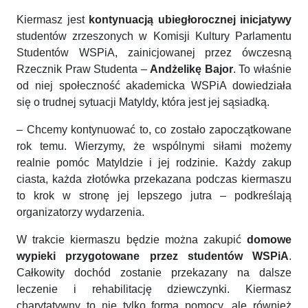
Kiermasz jest
kontynuacją ubiegłorocznej inicjatywy
studentów zrzeszonych w Komisji Kultury Parlamentu
Studentów WSPiA, zainicjowanej przez ówczesną
Rzecznik Praw Studenta –
Andżelikę Bajor
. To właśnie
od niej społeczność akademicka WSPiA dowiedziała
się o trudnej sytuacji Matyldy, która jest jej sąsiadką.
– Chcemy kontynuować to, co zostało zapoczątkowane
rok temu. Wierzymy, że wspólnymi siłami możemy
realnie pomóc Matyldzie i jej rodzinie. Każdy zakup
ciasta, każda złotówka przekazana podczas kiermaszu
to krok w stronę jej lepszego jutra – podkreślają
organizatorzy wydarzenia.
W trakcie kiermaszu będzie można zakupić
domowe
wypieki przygotowane przez studentów WSPiA
.
Całkowity dochód zostanie przekazany na dalsze
leczenie i rehabilitację dziewczynki. Kiermasz
charytatywny to nie tylko forma pomocy, ale również