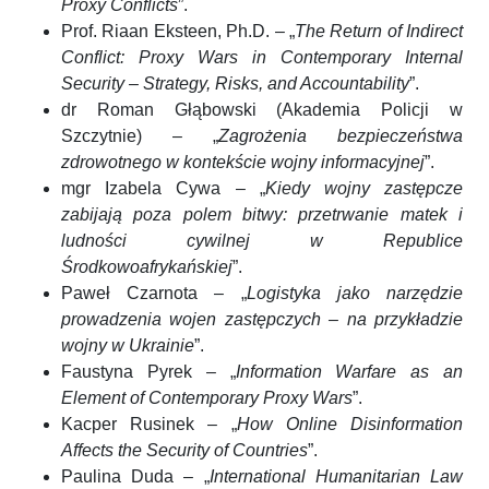
Proxy Conflicts
”.
Prof. Riaan Eksteen, Ph.D. – „
The Return of Indirect
Conflict: Proxy Wars in Contemporary Internal
Security – Strategy, Risks, and Accountability
”.
dr Roman Głąbowski (Akademia Policji w
Szczytnie) – „
Zagrożenia bezpieczeństwa
zdrowotnego w kontekście wojny informacyjnej
”.
mgr Izabela Cywa – „
Kiedy wojny zastępcze
zabijają poza polem bitwy: przetrwanie matek i
ludności cywilnej w Republice
Środkowoafrykańskiej
”.
Paweł Czarnota – „
Logistyka jako narzędzie
prowadzenia wojen zastępczych – na przykładzie
wojny w Ukrainie
”.
Faustyna Pyrek – „
Information Warfare as an
Element of Contemporary Proxy Wars
”.
Kacper Rusinek – „
How Online Disinformation
Affects the Security of Countries
”.
Paulina Duda – „
International Humanitarian Law