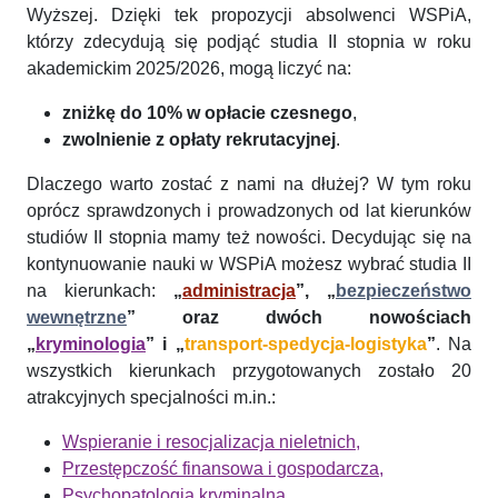
Wyższej. Dzięki tek propozycji absolwenci WSPiA,
którzy zdecydują się podjąć studia II stopnia w roku
akademickim 2025/2026, mogą liczyć na:
zniżkę do 10% w opłacie czesnego
,
zwolnienie z opłaty rekrutacyjnej
.
Dlaczego warto zostać z nami na dłużej? W tym roku
oprócz sprawdzonych i prowadzonych od lat kierunków
studiów II stopnia mamy też nowości. Decydując się na
kontynuowanie nauki w WSPiA możesz wybrać studia II
na kierunkach:
„
administracja
”, „
bezpieczeństwo
wewnętrzne
” oraz dwóch nowościach
„
kryminologia
” i „
transport-spedycja-logistyka
”
. Na
wszystkich kierunkach przygotowanych zostało 20
atrakcyjnych specjalności m.in.:
Wspieranie i resocjalizacja nieletnich,
Przestępczość finansowa i gospodarcza
,
Psychopatologia kryminalna,