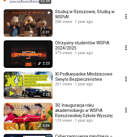
32:34
Studiuj w Rzeszowie, Studiuj w
WSPiA!
28K views
1 year ago
0:31
Otrzęsiny studentów WSPiA
2024/2025
379 views
1 year ago
2:23
XI Podkarpackie Młodzieżowe
Święto Bezpieczeństwa
201 views
1 year ago
3:25
30. Inauguracja roku
akademickiego w WSPiA
Rzeszowskiej Szkole Wyższej
129 views
1 year ago
3:06
Cyberzagrożenia młodzieży –