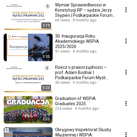
Wymiar Sprawiedliwości w
Konstytucji RP – sędzia Jerzy
Stępień | Podkarpackie Forum
Myśli Prawniczej
60 views
8 months ago
2:10
30. Inauguracja Roku
Akademickiego WSPiA
2025/2026
97 views
8 months ago
3:35
Rzecz o praworządności –
prof. Adam Bodnar |
Podkarpackie Forum Myśli
Prawniczej
30 views
9 months ago
3:23
Graduation of WSPiA
Graduates 2025
224 views
9 months ago
2:22
Okręgowy Inspektorat Służby
Więziennej i WSPiA: