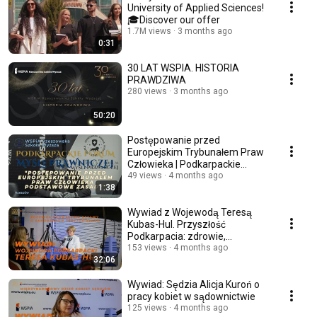
University of Applied Sciences!
🎓Discover our offer
1.7M views
3 months ago
0:31
30 LAT WSPIA. HISTORIA
PRAWDZIWA
280 views
3 months ago
50:20
Postępowanie przed
Europejskim Trybunałem Praw
Człowieka | Podkarpackie
Forum Myśli Prawniczej
49 views
4 months ago
1:38
Wywiad z Wojewodą Teresą
Kubas-Hul. Przyszłość
Podkarpacia: zdrowie,
bezpieczeństwo i inwestycje.
153 views
4 months ago
32:06
Wywiad: Sędzia Alicja Kuroń o
pracy kobiet w sądownictwie
125 views
4 months ago