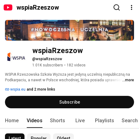
wspiaRzeszow
wspiaRzeszow
@wspiaRzeszow
1.01K subscribers
•
182 videos
WSPiA Rzeszowska Szkoła Wyższa jest jedyną uczelnią niepubliczną na 
Podkarpaciu, a nawet w Polsce wschodniej, która posiada uprawnienia do 
...more
nadawania stopnia naukowego doktora nauk prawnych. Daje jej to status 
wspia.eu
and 2 more links
uczelni akademickiej i tym samym przynależność do elitarnej grupy 
najlepszych uczelni w Polsce. 
Subscribe
Home
Videos
Shorts
Live
Playlists
Search
Latest
Popular
Oldest