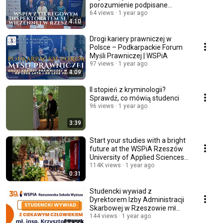
porozumienie podpisane
podczas Senatu Uczelni
64 views
1 year ago
4:10
Drogi kariery prawniczej w
Polsce – Podkarpackie Forum
Myśli Prawniczej | WSPiA
97 views
1 year ago
4:09
II stopień z kryminologii?
Sprawdź, co mówią studenci
96 views
1 year ago
3:39
Start your studies with a bright
future at the WSPiA Rzeszów
University of Applied Sciences |
Rec...
114K views
1 year ago
0:31
Studencki wywiad z
Dyrektorem Izby Administracji
Skarbowej w Rzeszowie mł
insp. Krzysztofem Basakiem
144 views
1 year ago