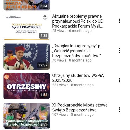
6:34
Aktualne problemy prawne
przynależności Polski do UE |
Podkarpackie Forum Myśli
Prawniczej
45 views
6 months ago
2:35
„Dwugłos Inauguracyjny” pt.
„Wolność jednostki a
bezpieczeństwo państwa”
70 views
8 months ago
19:57
Otrzęsiny studentów WSPiA
2025/2026
231 views
8 months ago
1:53
XII Podkarpackie Młodzieżowe
Święto Bezpieczeństwa
107 views
8 months ago
2:51