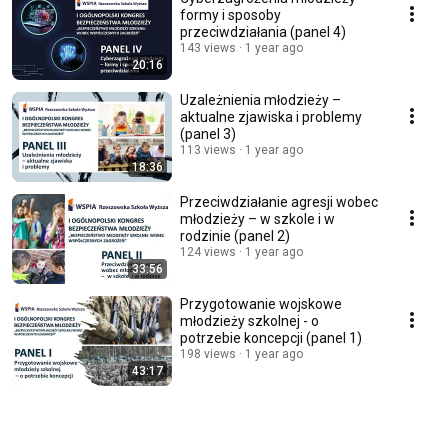
formy i sposoby
przeciwdziałania (panel 4)
143 views
1 year ago
20:16
Uzależnienia młodzieży –
aktualne zjawiska i problemy
(panel 3)
113 views
1 year ago
18:36
Przeciwdziałanie agresji wobec
młodzieży – w szkole i w
rodzinie (panel 2)
124 views
1 year ago
33:56
Przygotowanie wojskowe
młodzieży szkolnej - o
potrzebie koncepcji (panel 1)
198 views
1 year ago
43:17