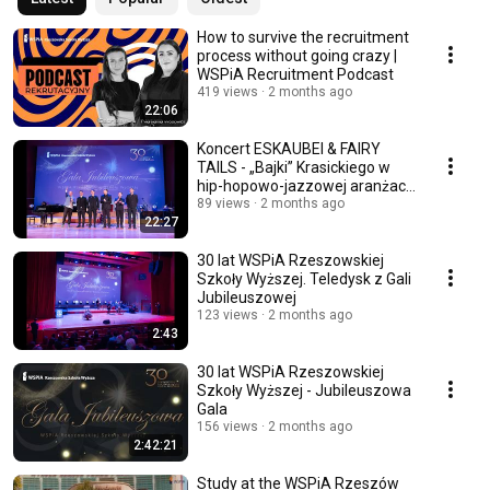
How to survive the recruitment
process without going crazy |
WSPiA Recruitment Podcast
419 views
2 months ago
22:06
Koncert ESKAUBEI & FAIRY
TAILS - „Bajki” Krasickiego w
hip-hopowo-jazzowej aranżacji
| 30 Lat WSPiA
89 views
2 months ago
22:27
30 lat WSPiA Rzeszowskiej
Szkoły Wyższej. Teledysk z Gali
Jubileuszowej
123 views
2 months ago
2:43
30 lat WSPiA Rzeszowskiej
Szkoły Wyższej - Jubileuszowa
Gala
156 views
2 months ago
2:42:21
Study at the WSPiA Rzeszów