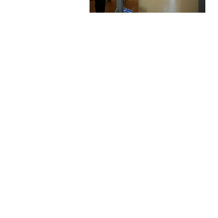
Używamy plików cookies, aby ułatwić Ci korzystanie
z naszego serwisu. Jeżeli nie blokujesz tych plików,
to zgadzasz się na ich użycie oraz zapisanie w
pamięci urządzenia. Możesz samodzielnie
zarządzać plikami cookies, zmieniając odpowiednio
ustawienia przeglądarki. Więcej informacji znajdziesz
w naszej
polityce prywatności
.
Parlament Europejski opublikował w 2016 roku