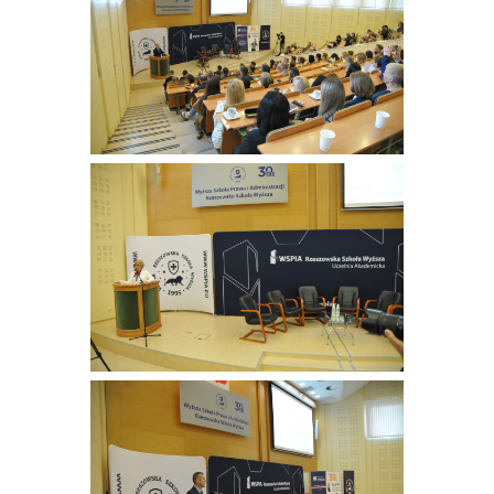
Używamy plików cookies, aby ułatwić Ci korzystanie z
naszego serwisu. Jeżeli nie blokujesz tych plików, to
zgadzasz się na ich użycie oraz zapisanie w pamięci
urządzenia. Możesz samodzielnie zarządzać plikami
cookies, zmieniając odpowiednio ustawienia przeglądarki.
Więcej informacji znajdziesz w naszej
polityce
prywatności
.
Parlament Europejski opublikował w 2016 roku
Rozporządzenie 2016/679 w sprawie ochrony danych
osobowych, zwane RODO ... -
więcej
Zamknij