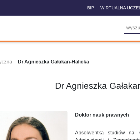
BIP
WIRTUALNA UCZE
yczna
Dr Agnieszka Gałakan-Halicka
Dr Agnieszka Gałaka
Doktor nauk prawnych
Absolwentka studiów na k