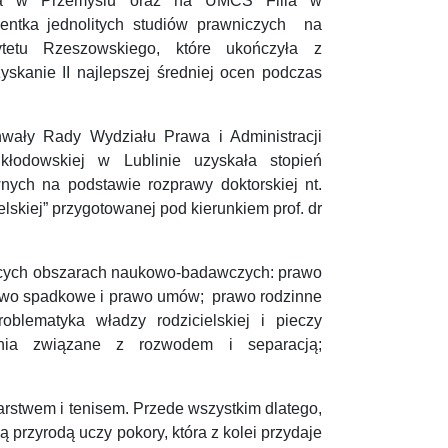
ania w Przemyślu oraz na UMCS Filia w
entka jednolitych studiów prawniczych na
tetu Rzeszowskiego, które ukończyła z
skanie II najlepszej średniej ocen podczas
wały Rady Wydziału Prawa i Administracji
Skłodowskiej w Lublinie uzyskała stopień
ych na podstawie rozprawy doktorskiej nt.
lskiej” przygotowanej pod kierunkiem prof. dr
jących obszarach naukowo-badawczych: prawo
rawo spadkowe i prawo umów; prawo rodzinne
oblematyka władzy rodzicielskiej i pieczy
enia związane z rozwodem i separacją;
arstwem i tenisem. Przede wszystkim dlatego,
 przyrodą uczy pokory, która z kolei przydaje