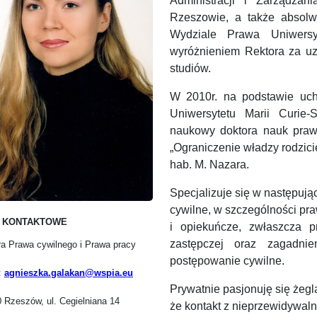
Administracji i Zarządz
Rzeszowie, a także absolw
Wydziale Prawa Uniwersy
wyróżnieniem Rektora za uzy
studiów.
W 2010r. na podstawie uch
Uniwersytetu Marii Curie-
naukowy doktora nauk prawn
„Ograniczenie władzy rodzicie
hab. M. Nazara.
Specjalizuje się w następu
cywilne, w szczególności p
 KONTAKTOWE
i opiekuńcze, zwłaszcza pr
zastępczej oraz zagadni
ra Prawa cywilnego i Prawa pracy
postępowanie cywilne.
:
agnieszka.galakan@wspia.eu
Prywatnie pasjonuję się żegl
 Rzeszów, ul. Cegielniana 14
że kontakt z nieprzewidywalną