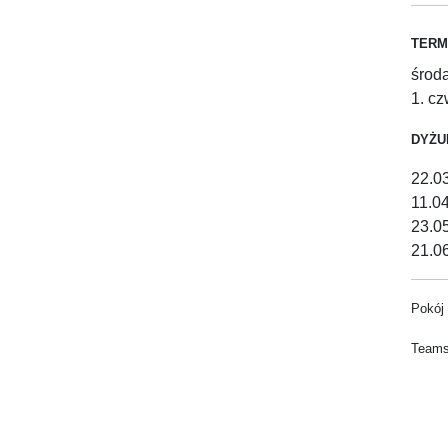
TERM
środ
1. c
DYŻ
22.0
11.0
23.0
21.0
Pokój 
Teams