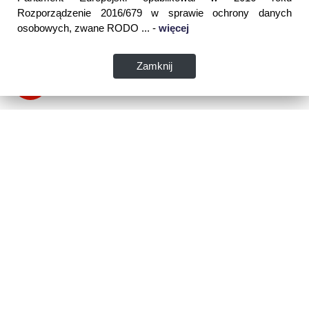
Rozporządzenie 2016/679 w sprawie ochrony danych
osobowych, zwane RODO ... -
więcej
Zamknij
Dane kontaktowe:
WSPIA Rzeszowska Szkoła Wyższa
ul. Cegielniana 14 (boczna al. Rejtana)
35-310 Rzeszów
tel. 17 867 04 00
email:
sekretariat.r@wspia.eu