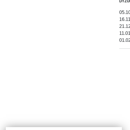
DYŻU
05.1
16.1
21.1
11.0
01.0