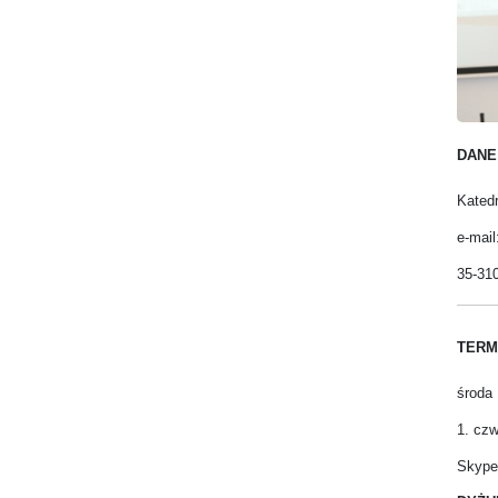
DANE
Katedr
e-mail
35-310
TERM
środa 
1. cz
Skype