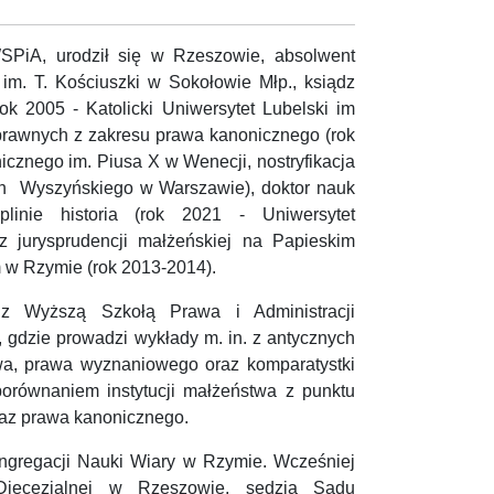
WSPiA, urodził się w Rzeszowie, absolwent
im. T. Kościuszki w Sokołowie Młp., ksiądz
(rok 2005 - Katolicki Uniwersytet Lubelski im
 prawnych z zakresu prawa kanonicznego (rok
cznego im. Piusa X w Wenecji, nostryfikacja
an Wyszyńskiego w Warszawie), doktor nauk
linie historia (rok 2021 - Uniwersytet
 z jurysprudencji małżeńskiej na Papieskim
 w Rzymie (rok 2013-2014).
 Wyższą Szkołą Prawa i Administracji
gdzie prowadzi wykłady m. in. z antycznych
wa, prawa wyznaniowego oraz komparatystki
porównaniem instytucji małżeństwa z punktu
raz prawa kanonicznego.
ngregacji Nauki Wiary w Rzymie. Wcześniej
 Diecezjalnej w Rzeszowie, sędzia Sądu