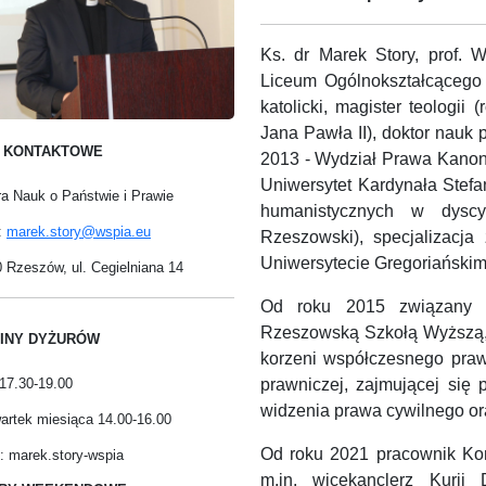
Ks. dr Marek Story, prof. 
Liceum Ogólnokształcącego 
katolicki, magister teologii 
Jana Pawła II), doktor nauk
 KONTAKTOWE
2013 - Wydział Prawa Kanoni
Uniwersytet Kardynała Stef
a Nauk o Państwie i Prawie
humanistycznych w dyscyp
:
marek.story@wspia.eu
Rzeszowski), specjalizacja
Uniwersytecie Gregoriańskim
 Rzeszów, ul. Cegielniana 14
Od roku 2015 związany z
Rzeszowską Szkołą Wyższą, 
INY DYŻURÓW
korzeni współczesnego pra
prawniczej, zajmującej się 
17.30-19.00
widzenia prawa cywilnego o
wartek miesiąca 14.00-16.00
Od roku 2021 pracownik Ko
: marek.story-wspia
m.in. wicekanclerz Kurii