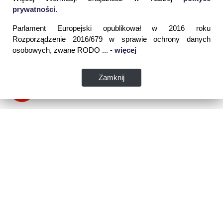
prywatności
.
Parlament Europejski opublikował w 2016 roku
Rozporządzenie 2016/679 w sprawie ochrony danych
osobowych, zwane RODO ... -
więcej
Zamknij
Dane kontaktowe:
WSPIA Rzeszowska Szkoła Wyższa
ul. Cegielniana 14 (boczna al. Rejtana)