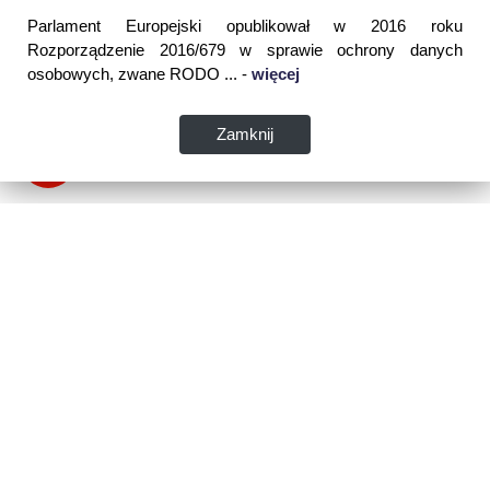
Parlament Europejski opublikował w 2016 roku
Rozporządzenie 2016/679 w sprawie ochrony danych
osobowych, zwane RODO ... -
więcej
Zamknij
Dane kontaktowe:
WSPIA Rzeszowska Szkoła Wyższa
ul. Cegielniana 14 (boczna al. Rejtana)
35-310 Rzeszów
tel. 17 867 04 00