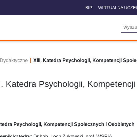
BIP
WIRTUALNA UCZE
i Dydaktyczne
XIII. Katedra Psychologii, Kompetencji Społ
I. Katedra Psychologii, Kompetencj
atedra Psychologii, Kompetencji Społecznych i Osobistych
ownik katedry:
Dr hab. Lech Żukowski, prof. WSPiA