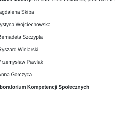
agdalena Skiba
rystyna Wojciechowska
Bernadeta Szczypta
Ryszard Winiarski
Przemysław Pawlak
Anna Gorczyca
aboratorium Kompetencji Społecznych