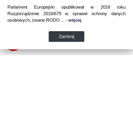
Parlament Europejski opublikował w 2016 roku
Rozporządzenie 2016/679 w sprawie ochrony danych
osobowych, zwane RODO ... -
więcej
Zamknij
Dane kontaktowe:
WSPIA Rzeszowska Szkoła Wyższa
ul. Cegielniana 14 (boczna al. Rejtana)
35-310 Rzeszów
tel. 17 867 04 00