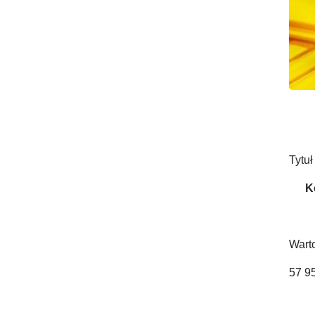
Tytuł
K
Warto
57 95