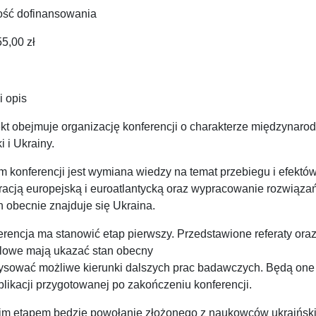
ość dofinansowania
5,00 zł
i opis
ekt obejmuje organizację konferencji o charakterze międzynar
i i Ukrainy.
m konferencji jest wymiana wiedzy na temat przebiegu i efektó
gracją europejską i euroatlantycką oraz wypracowanie rozwiąz
h obecnie znajduje się Ukraina.
erencja ma stanowić etap pierwszy. Przedstawione referaty or
lowe mają ukazać stan obecny
rysować możliwe kierunki dalszych prac badawczych. Będą on
likacji przygotowanej po zakończeniu konferencji.
im etapem będzie powołanie złożonego z naukowców ukraińskic