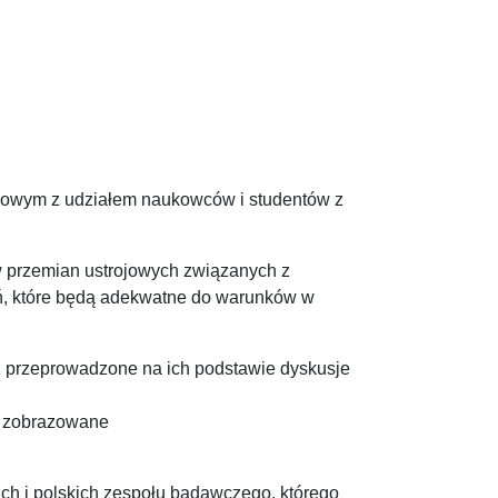
odowym z udziałem naukowców i studentów z
w przemian ustrojowych związanych z
ań, które będą adekwatne do warunków w
az przeprowadzone na ich podstawie dyskusje
e zobrazowane
h i polskich zespołu badawczego, którego