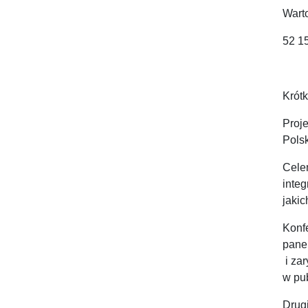
Wart
52 15
Krótk
Proj
Polsk
Cele
inte
jakic
Konf
pane
i za
w pub
Drug