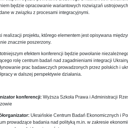
niem będzie opracowanie wariantowych rozwiązań ustrojowych, 
dane w związku z procesami integracyjnymi.
ki realizacji projektu, którego elementem jest opisywana międ
anie znacznie poszerzony.
stotniejszym efektem konferencji będzie powołanie niezależn
iącego rolę centrum badań nad zagadnieniami integracji Ukrai
dynowanie prac badawczych prowadzonych przez polskich i uk
pracy w dalszej perspektywie działania.
nizator konferencji:
Wyższa Szkoła Prawa i Administracji Rz
zowie
łorganizator:
Ukraińskie Centrum Badań Ekonomicznych i Po
rum prowadzące badania nad polityką m.in. w zakresie ekonomii