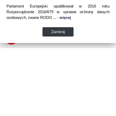
Parlament Europejski opublikował w 2016 roku
Rozporządzenie 2016/679 w sprawie ochrony danych
osobowych, zwane RODO ... -
więcej
Zamknij
Dane kontaktowe:
WSPIA Rzeszowska Szkoła Wyższa
ul. Cegielniana 14 (boczna al. Rejtana)
35-310 Rzeszów
tel. 17 867 04 00