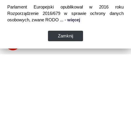
Parlament Europejski opublikował w 2016 roku
Rozporządzenie 2016/679 w sprawie ochrony danych
osobowych, zwane RODO ... -
więcej
Zamknij
Dane kontaktowe:
WSPIA Rzeszowska Szkoła Wyższa
ul. Cegielniana 14 (boczna al. Rejtana)
35-310 Rzeszów
tel. 17 867 04 00