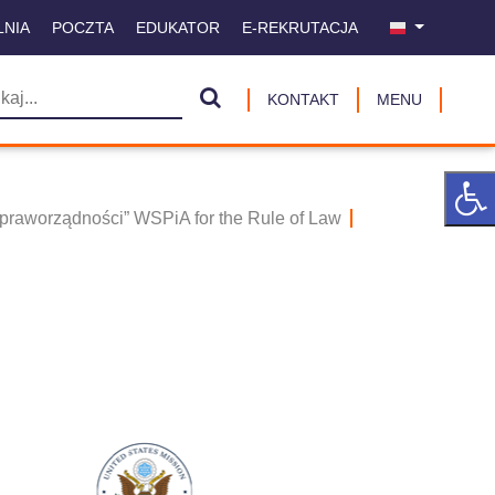
LNIA
POCZTA
EDUKATOR
E-REKRUTACJA
KONTAKT
MENU
praworządności” WSPiA for the Rule of Law