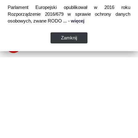
Parlament Europejski opublikował w 2016 roku
Rozporządzenie 2016/679 w sprawie ochrony danych
osobowych, zwane RODO ... -
więcej
Zamknij
Dane kontaktowe:
WSPIA Rzeszowska Szkoła Wyższa
ul. Cegielniana 14 (boczna al. Rejtana)
35-310 Rzeszów
tel. 17 867 04 00