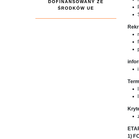
DOFINANSOWANY ZE
ŚRODKÓW UE
Rekr
info
Term
Kryt
ETA
1) 