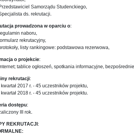
Przedstawiciel Samorządu Studenckiego,
Specjalista ds. rekrutacji.
utacja prowadzona w oparciu o
:
regulamin naboru,
formularz rekrutacyjny,
protokoły, listy rankingowe: podstawowa rezerwowa,
rmacja o projekcie
:
internet; tablice ogłoszeń, spotkania informacyjne, bezpośredn
iny rekrutacji
:
I kwartał 2017 r. - 45 uczestników projektu,
I kwartał 2018 r. - 45 uczestników projektu.
eria dostępu
:
zaliczony III rok.
PY REKRUTACJI
:
FORMALNE: