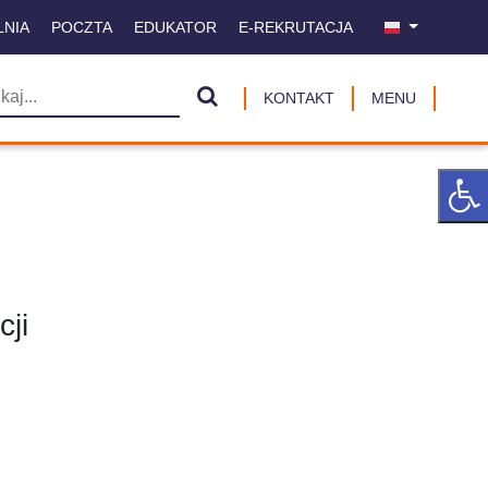
LNIA
POCZTA
EDUKATOR
E-REKRUTACJA
KONTAKT
MENU
cji