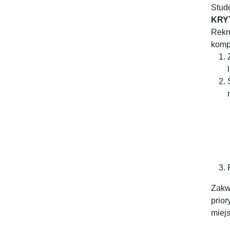
Stude
KRY
Rekr
kompe
Zakw
prio
miejs