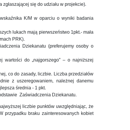
 zgłaszającej się do udziału w projekcie).
 wskaźnika K/M w oparciu o wyniki badania
szych lukach mają pierwszeństwo 1pkt.- mała
ramach PRK).
iadczenia Dziekanatu (preferujemy osoby o
j wartości do „najgorszego” – o najniższej
j, co do zasady, liczbie. Liczba przedziałów
godnie z uszeregowaniem, należnej danemu
lepsza średnia - 1 pkt.
 podstawie Zaświadczenia Dziekanatu.
najwyższej liczbie punktów uwzględniając, że
. W przypadku braku zainteresowanych kobiet