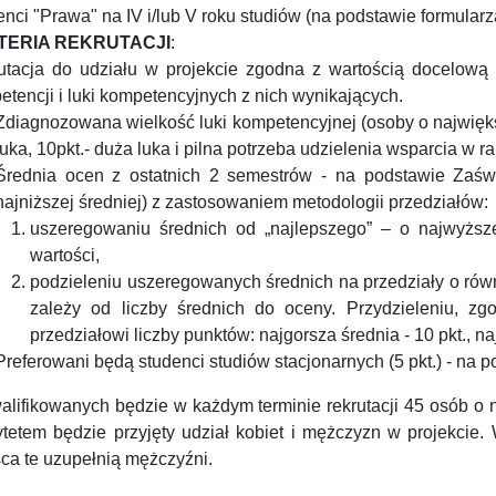
nci "Prawa" na IV i/lub V roku studiów (na podstawie formularza
TERIA REKRUTACJI
:
utacja do udziału w projekcie zgodna z wartością docelową
tencji i luki kompetencyjnych z nich wynikających.
Zdiagnozowana wielkość luki kompetencyjnej (osoby o najwięk
luka, 10pkt.- duża luka i pilna potrzeba udzielenia wsparcia w 
Średnia ocen z ostatnich 2 semestrów - na podstawie Zaśw
najniższej średniej) z zastosowaniem metodologii przedziałów:
uszeregowaniu średnich od „najlepszego” – o najwyższe
wartości,
podzieleniu uszeregowanych średnich na przedziały o równe
zależy od liczby średnich do oceny. Przydzieleniu, z
przedziałowi liczby punktów: najgorsza średnia - 10 pkt., naj
Preferowani będą studenci studiów stacjonarnych (5 pkt.) - na
alifikowanych będzie w każdym terminie rekrutacji 45 osób o 
rytetem będzie przyjęty udział kobiet i mężczyzn w projekcie
ca te uzupełnią mężczyźni.