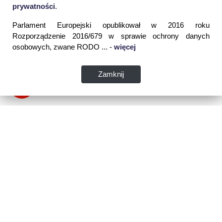
prywatności
.
Parlament Europejski opublikował w 2016 roku
Rozporządzenie 2016/679 w sprawie ochrony danych
osobowych, zwane RODO ... -
więcej
Zamknij
Dane kontaktowe:
WSPIA Rzeszowska Szkoła Wyższa
ul. Cegielniana 14 (boczna al. Rejtana)