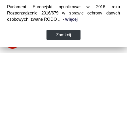
Parlament Europejski opublikował w 2016 roku
Rozporządzenie 2016/679 w sprawie ochrony danych
osobowych, zwane RODO ... -
więcej
Zamknij
Dane kontaktowe:
WSPIA Rzeszowska Szkoła Wyższa
ul. Cegielniana 14 (boczna al. Rejtana)
35-310 Rzeszów
tel. 17 867 04 00