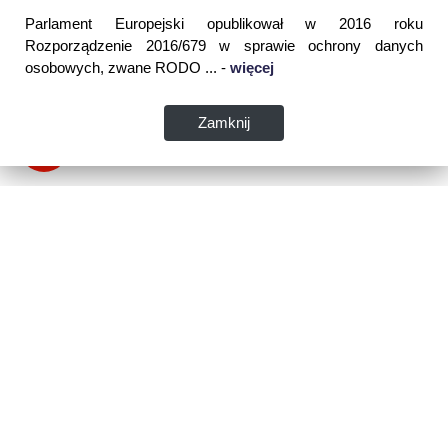
Parlament Europejski opublikował w 2016 roku
Rozporządzenie 2016/679 w sprawie ochrony danych
osobowych, zwane RODO ... -
więcej
Zamknij
Dane kontaktowe:
WSPIA Rzeszowska Szkoła Wyższa
ul. Cegielniana 14 (boczna al. Rejtana)
35-310 Rzeszów
tel. 17 867 04 00