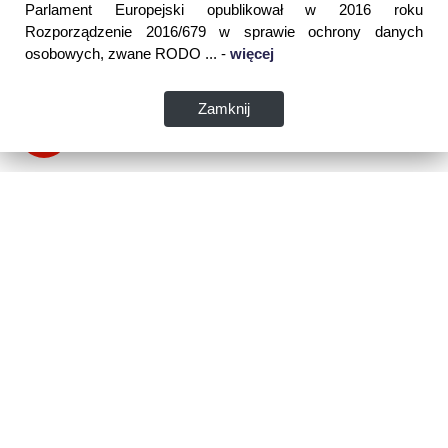
Parlament Europejski opublikował w 2016 roku
Rozporządzenie 2016/679 w sprawie ochrony danych
osobowych, zwane RODO ... -
więcej
Zamknij
Dane kontaktowe:
WSPIA Rzeszowska Szkoła Wyższa
ul. Cegielniana 14 (boczna al. Rejtana)
35-310 Rzeszów
tel. 17 867 04 00