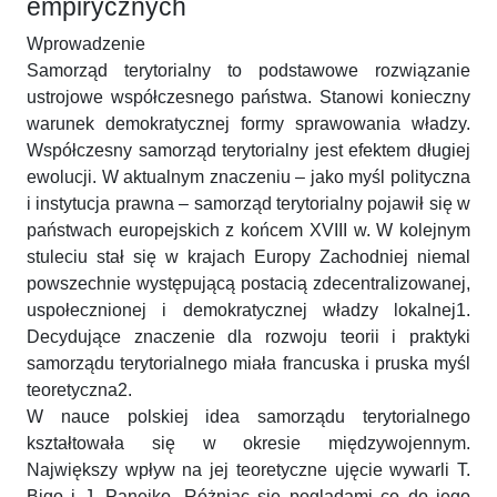
empirycznych
Wprowadzenie
Samorząd terytorialny to podstawowe rozwiązanie
ustrojowe współczesnego państwa. Stanowi konieczny
warunek demokratycznej formy sprawowania władzy.
Współczesny samorząd terytorialny jest efektem długiej
ewolucji. W aktualnym znaczeniu – jako myśl polityczna
i instytucja prawna – samorząd terytorialny pojawił się w
państwach europejskich z końcem XVIII w. W kolejnym
stuleciu stał się w krajach Europy Zachodniej niemal
powszechnie występującą postacią zdecentralizowanej,
uspołecznionej i demokratycznej władzy lokalnej1.
Decydujące znaczenie dla rozwoju teorii i praktyki
samorządu terytorialnego miała francuska i pruska myśl
teoretyczna2.
W nauce polskiej idea samorządu terytorialnego
kształtowała się w okresie międzywojennym.
Największy wpływ na jej teoretyczne ujęcie wywarli T.
Bigo i J. Panejko. Różniąc się poglądami co do jego