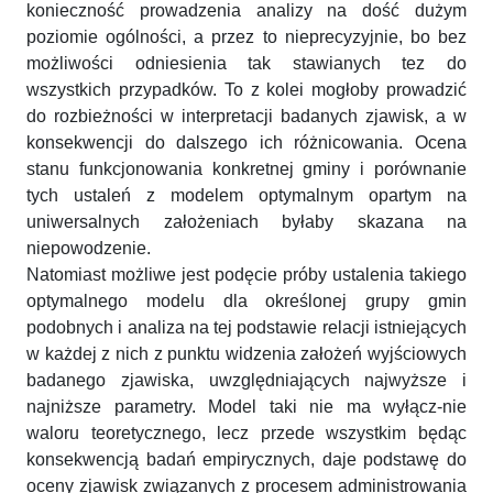
konieczność prowadzenia analizy na dość dużym
poziomie ogólności, a przez to nieprecyzyjnie, bo bez
możliwości odniesienia tak stawianych tez do
wszystkich przypadków. To z kolei mogłoby prowadzić
do rozbieżności w interpretacji badanych zjawisk, a w
konsekwencji do dalszego ich różnicowania. Ocena
stanu funkcjonowania konkretnej gminy i porównanie
tych ustaleń z modelem optymalnym opartym na
uniwersalnych założeniach byłaby skazana na
niepowodzenie.
Natomiast możliwe jest podęcie próby ustalenia takiego
optymalnego modelu dla określonej grupy gmin
podobnych i analiza na tej podstawie relacji istniejących
w każdej z nich z punktu widzenia założeń wyjściowych
badanego zjawiska, uwzględniających najwyższe i
najniższe parametry. Model taki nie ma wyłącz-nie
waloru teoretycznego, lecz przede wszystkim będąc
konsekwencją badań empirycznych, daje podstawę do
oceny zjawisk związanych z procesem administrowania