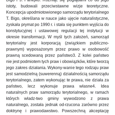
istoty, budowali przeciwstawne wizje teoretyczne.
Koncepcja upodmiotowionego samorządu terytorialnego
T. Bigo, określana w nauce jako ujęcie naturalistyczne,
zyskała prymat po 1990 r. i stała się punktem wyjścia do
konstytucyjnej i ustawowej regulacji tej instytucji w
okresie transformacji. W myśl tych założeń, samorząd
terytorialny jest korporacją (związkiem publiczno-
prawnym) wyposażonym przez prawo w osobowość
prawną scedowaną przez państwo3. Z kolei państwo
nie jest podmiotem tych praw i obowiązków, które tworzą
jego zakres działania. Wykony-wanie tego rodzaju praw
jest samodzielną (suwerenną) działalnością samorządu
terytorialnego, zatem wykonując te prawa, nie działa za
państwo, lecz wykonuje prawa własne4. Idea
naturalnych praw samorządu terytorialnego, w ramach
których władz-two gminy wywodzono z prawa
naturalnego, została jednak od-rzucona zarówno przez
doktrynę i prawodawstwo. Powszechną akceptację