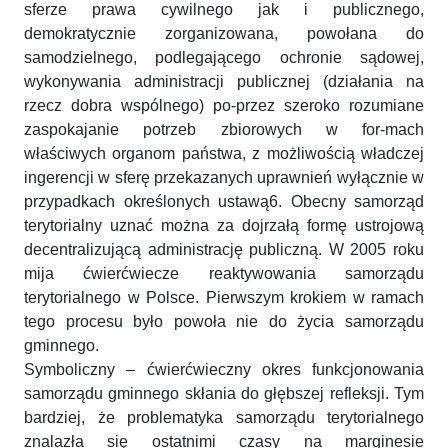
sferze prawa cywilnego jak i publicznego,
demokratycznie zorganizowana, powołana do
samodzielnego, podlegającego ochronie sądowej,
wykonywania administracji publicznej (działania na
rzecz dobra wspólnego) po-przez szeroko rozumiane
zaspokajanie potrzeb zbiorowych w for-mach
właściwych organom państwa, z możliwością władczej
ingerencji w sferę przekazanych uprawnień wyłącznie w
przypadkach określonych ustawą6. Obecny samorząd
terytorialny uznać można za dojrzałą formę ustrojową
decentralizującą administrację publiczną. W 2005 roku
mija ćwierćwiecze reaktywowania samorządu
terytorialnego w Polsce. Pierwszym krokiem w ramach
tego procesu było powoła nie do życia samorządu
gminnego.
Symboliczny – ćwierćwieczny okres funkcjonowania
samorządu gminnego skłania do głębszej refleksji. Tym
bardziej, że problematyka samorządu terytorialnego
znalazła się ostatnimi czasy na marginesie