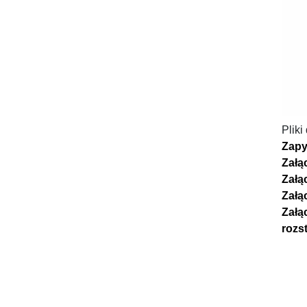
Pliki
Zapy
Załą
Załą
Załą
Załą
rozs