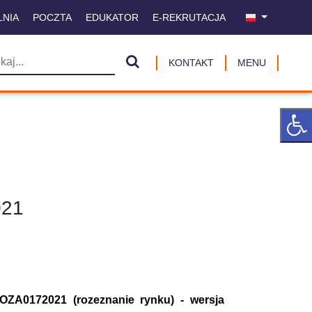
LNIA
POCZTA
EDUKATOR
E-REKRUTACJA
KONTAKT
MENU
021
OZA0172021 (rozeznanie rynku) - wersja