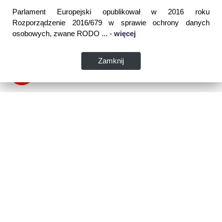
Parlament Europejski opublikował w 2016 roku
Rozporządzenie 2016/679 w sprawie ochrony danych
osobowych, zwane RODO ... -
więcej
Zamknij
Dane kontaktowe:
WSPIA Rzeszowska Szkoła Wyższa
ul. Cegielniana 14 (boczna al. Rejtana)
35-310 Rzeszów
tel. 17 867 04 00