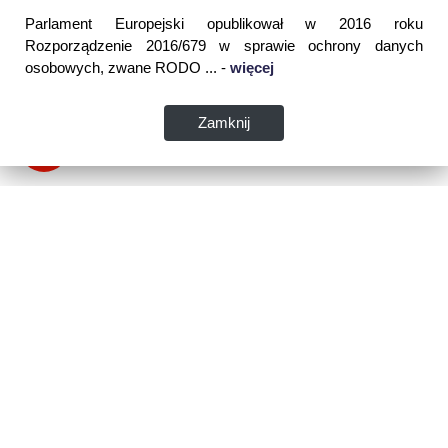
Parlament Europejski opublikował w 2016 roku
Rozporządzenie 2016/679 w sprawie ochrony danych
osobowych, zwane RODO ... -
więcej
Zamknij
Dane kontaktowe:
WSPIA Rzeszowska Szkoła Wyższa
ul. Cegielniana 14 (boczna al. Rejtana)
35-310 Rzeszów
tel. 17 867 04 00