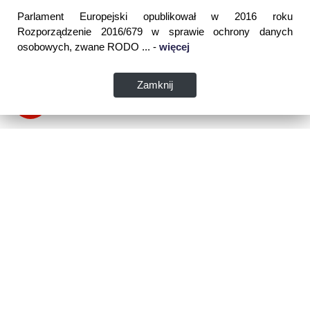
Parlament Europejski opublikował w 2016 roku
Rozporządzenie 2016/679 w sprawie ochrony danych
osobowych, zwane RODO ... -
więcej
Zamknij
Dane kontaktowe:
WSPIA Rzeszowska Szkoła Wyższa
ul. Cegielniana 14 (boczna al. Rejtana)
35-310 Rzeszów
tel. 17 867 04 00