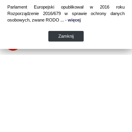
Parlament Europejski opublikował w 2016 roku
Rozporządzenie 2016/679 w sprawie ochrony danych
osobowych, zwane RODO ... -
więcej
Zamknij
Dane kontaktowe:
WSPIA Rzeszowska Szkoła Wyższa
ul. Cegielniana 14 (boczna al. Rejtana)
35-310 Rzeszów
tel. 17 867 04 00