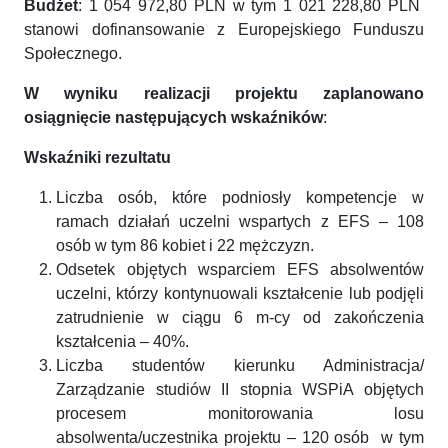
Budżet
: 1 054 972,80 PLN w tym 1 021 228,80 PLN
stanowi dofinansowanie z Europejskiego Funduszu
Społecznego.
W wyniku realizacji projektu zaplanowano
osiągnięcie następujących wskaźników
:
Wskaźniki rezultatu
Liczba osób, które podniosły kompetencje w
ramach działań uczelni wspartych z EFS – 108
osób w tym 86 kobiet i 22 mężczyzn.
Odsetek objętych wsparciem EFS absolwentów
uczelni, którzy kontynuowali kształcenie lub podjęli
zatrudnienie w ciągu 6 m-cy od zakończenia
kształcenia – 40%.
Liczba studentów kierunku Administracja/
Zarządzanie studiów II stopnia WSPiA objętych
procesem monitorowania losu
absolwenta/uczestnika projektu – 120 osób w tym