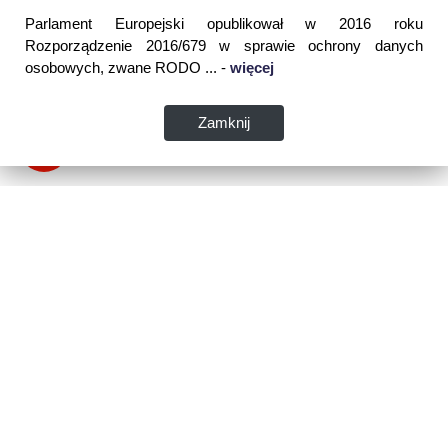
Parlament Europejski opublikował w 2016 roku
Rozporządzenie 2016/679 w sprawie ochrony danych
osobowych, zwane RODO ... -
więcej
Zamknij
Dane kontaktowe:
WSPIA Rzeszowska Szkoła Wyższa
ul. Cegielniana 14 (boczna al. Rejtana)
35-310 Rzeszów
tel. 17 867 04 00