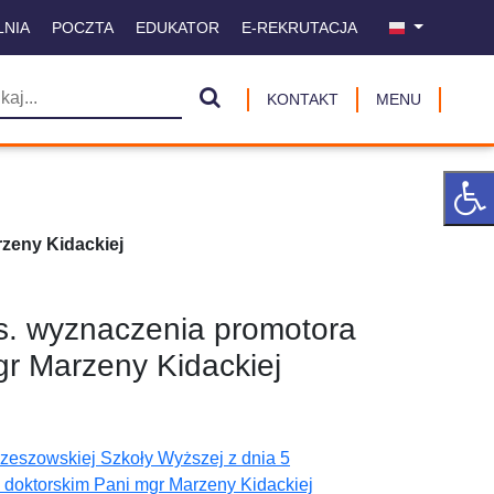
LNIA
POCZTA
EDUKATOR
E-REKRUTACJA
KONTAKT
MENU
zeny Kidackiej
s. wyznaczenia promotora
r Marzeny Kidackiej
Rzeszowskiej Szkoły Wyższej z dnia 5
 doktorskim Pani mgr Marzeny Kidackiej