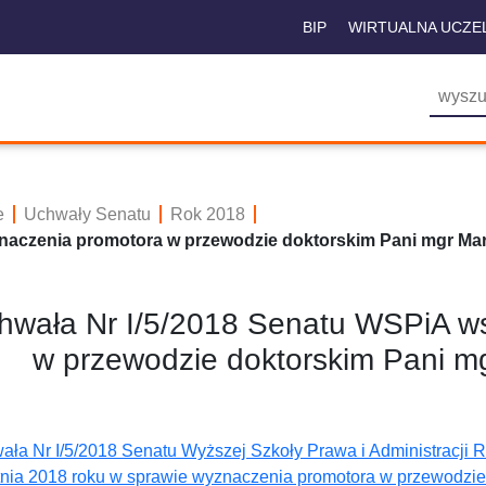
BIP
WIRTUALNA UCZE
e
Uchwały Senatu
Rok 2018
naczenia promotora w przewodzie doktorskim Pani mgr Mar
hwała Nr I/5/2018 Senatu WSPiA w
w przewodzie doktorskim Pani mg
ała Nr I/5/2018 Senatu Wyższej Szkoły Prawa i Administracji 
tnia 2018 roku w sprawie wyznaczenia promotora w przewodzie