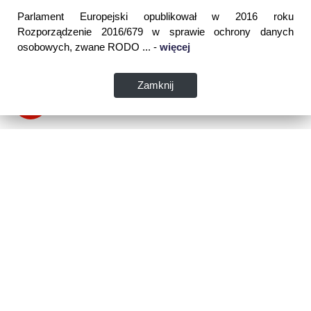
Parlament Europejski opublikował w 2016 roku
Rozporządzenie 2016/679 w sprawie ochrony danych
osobowych, zwane RODO ... -
więcej
Zamknij
Dane kontaktowe:
WSPIA Rzeszowska Szkoła Wyższa
ul. Cegielniana 14 (boczna al. Rejtana)
35-310 Rzeszów
tel. 17 867 04 00