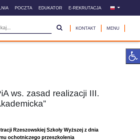
LNIA
POCZTA
EDUKATOR
E-REKRUTACJA
KONTAKT
MENU
ws. zasad realizacji III.
Akademicka”
tracji Rzeszowskiej Szkoły Wyższej z dnia
gramu ochotniczego przeszkolenia