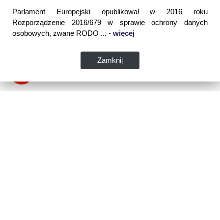
Parlament Europejski opublikował w 2016 roku
Rozporządzenie 2016/679 w sprawie ochrony danych
osobowych, zwane RODO ... -
więcej
Zamknij
Dane kontaktowe:
WSPIA Rzeszowska Szkoła Wyższa
ul. Cegielniana 14 (boczna al. Rejtana)
35-310 Rzeszów
tel. 17 867 04 00