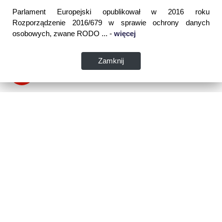
Parlament Europejski opublikował w 2016 roku
Rozporządzenie 2016/679 w sprawie ochrony danych
osobowych, zwane RODO ... -
więcej
Zamknij
Dane kontaktowe:
WSPIA Rzeszowska Szkoła Wyższa
ul. Cegielniana 14 (boczna al. Rejtana)
35-310 Rzeszów
tel. 17 867 04 00