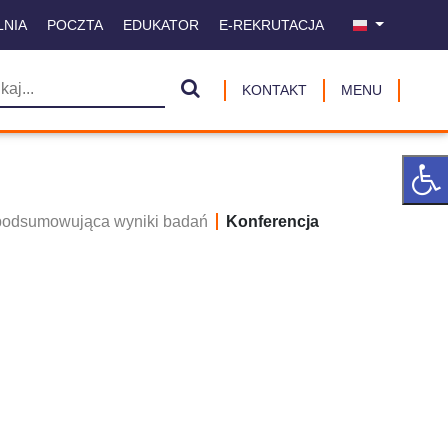
LNIA
POCZTA
EDUKATOR
E-REKRUTACJA
KONTAKT
MENU
podsumowująca wyniki badań
Konferencja