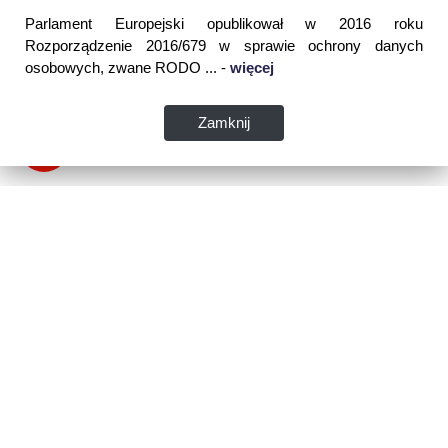
Parlament Europejski opublikował w 2016 roku
Rozporządzenie 2016/679 w sprawie ochrony danych
osobowych, zwane RODO ... -
więcej
Zamknij
Dane kontaktowe:
WSPIA Rzeszowska Szkoła Wyższa
ul. Cegielniana 14 (boczna al. Rejtana)
35-310 Rzeszów
tel. 17 867 04 00